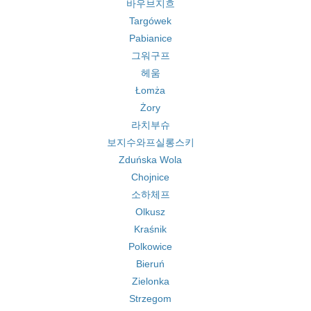
바우브지흐
Targówek
Pabianice
그워구프
헤움
Łomża
Żory
라치부슈
보지수와프실롱스키
Zduńska Wola
Chojnice
소하체프
Olkusz
Kraśnik
Polkowice
Bieruń
Zielonka
Strzegom