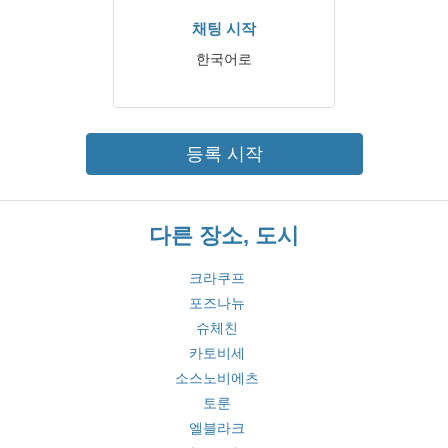
채팅 시작
한국어로
등록 시작
다른 장소, 도시
크라쿠프
포즈나뉴
슈체친
카토비세
소스노비에츠
토룬
엘블라크