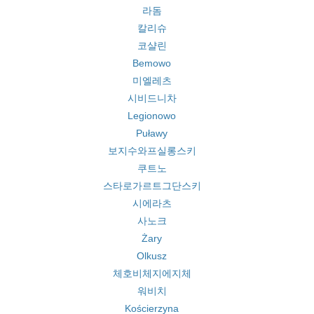
라돔
칼리슈
코샬린
Bemowo
미엘레츠
시비드니차
Legionowo
Puławy
보지수와프실롱스키
쿠트노
스타로가르트그단스키
시에라츠
사노크
Żary
Olkusz
체호비체지에지체
워비치
Kościerzyna