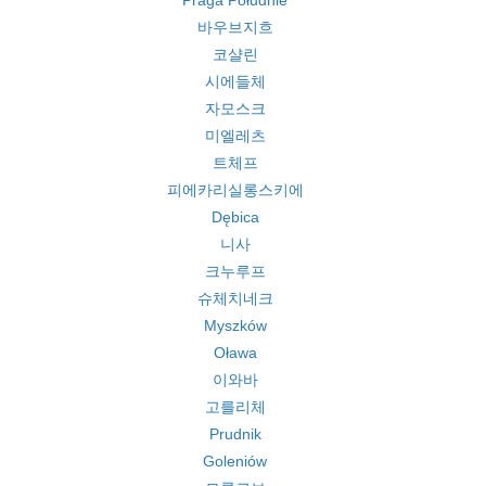
Praga Południe
바우브지흐
코샬린
시에들체
자모스크
미엘레츠
트체프
피에카리실롱스키에
Dębica
니사
크누루프
슈체치네크
Myszków
Oława
이와바
고를리체
Prudnik
Goleniów