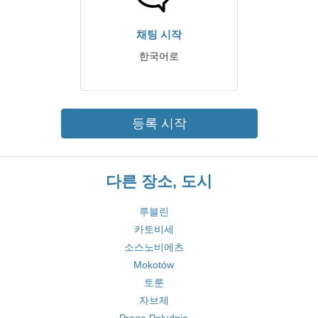
채팅 시작
한국어로
등록 시작
다른 장소, 도시
루블린
카토비세
소스노비에츠
Mokotów
토룬
자브제