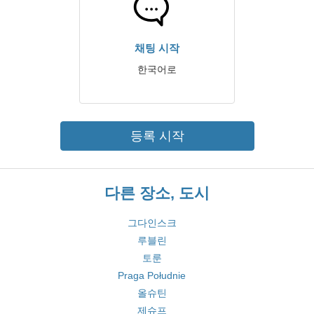
채팅 시작
한국어로
등록 시작
다른 장소, 도시
그다인스크
루블린
토룬
Praga Południe
올슈틴
제슈프