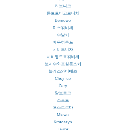
리브니크
돔브로바고르니차
Bemowo
미스워비체
수발키
베우하투프
시비드니차
시비엥토흐워비체
보지수와프실롱스키
볼레스와비에츠
Chojnice
Żary
말보르크
소포트
오스트로다
Mława
Krotoszyn
Jawor